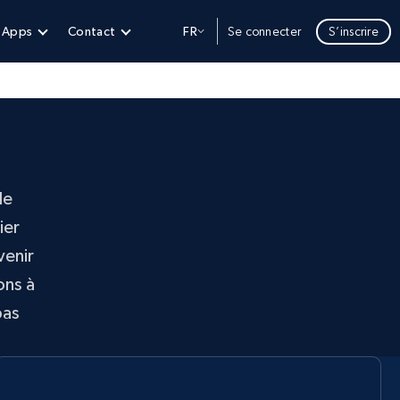
t Apps
Contact
FR
Se connecter
S’inscrire
le
ier
venir
ons à
pas