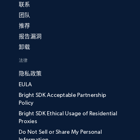
联系
团队
推荐
报告漏洞
卸载
法律
隐私政策
EULA
Bright SDK Acceptable Partnership
Policy
Bright SDK Ethical Usage of Residential
Proxies
Do Not Sell or Share My Personal
Information