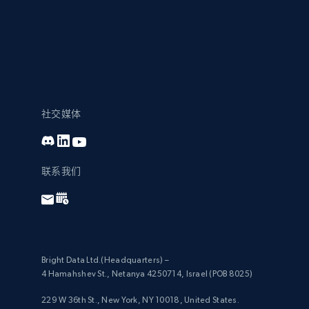
社交媒体
联系我们
Bright Data Ltd.(Headquarters) –
4 Hamahshev St., Netanya 4250714, Israel (POB 8025)
229 W 36th St., New York, NY 10018, United States.