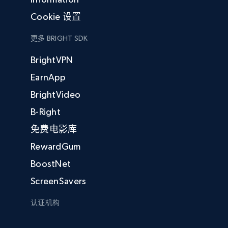
Cookie 设置
更多 BRIGHT SDK
BrightVPN
EarnApp
BrightVideo
B-Right
免费电影库
RewardGum
BoostNet
ScreenSavers
认证机构