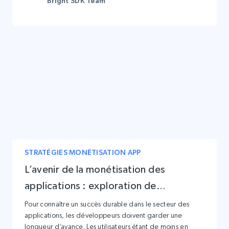
Bright SDK Team
STRATÉGIES MONÉTISATION APP
L’avenir de la monétisation des
applications : exploration de
méthodes de monétisation uniques
Pour connaître un succès durable dans le secteur des
applications, les développeurs doivent garder une
pour un succès à long terme
longueur d’avance. Les utilisateurs étant de moins en