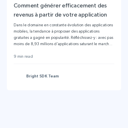
Comment générer efficacement des
revenus à partir de votre application
Dans le domaine en constante évolution des applications
mobiles, la tendance à proposer des applications
gratuites a gagné en popularité. Réfléchissez-y : avec pas
moins de 8,93 millions d’applications saturant le marché,
pourquoi les utilisateurs choisiraient-ils de payer pour une
application alors qu’il existe une alternative gratuite ?
9 min read
Bright SDK Team