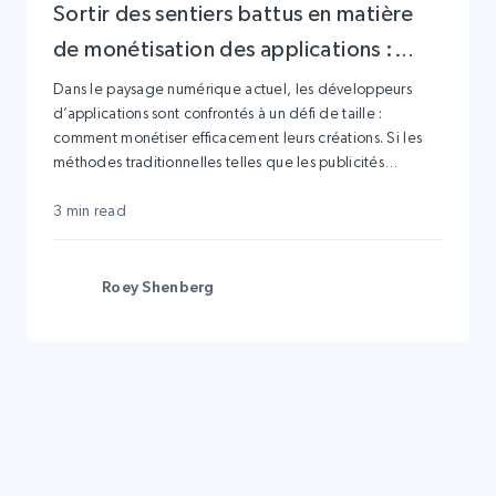
Sortir des sentiers battus en matière
de monétisation des applications :
explorer des stratégies nouvelles et
Dans le paysage numérique actuel, les développeurs
d’applications sont confrontés à un défi de taille :
uniques
comment monétiser efficacement leurs créations. Si les
méthodes traditionnelles telles que les publicités
intégrées aux applications, les modèles freemium et les
services d’abonnement ont leurs mérites, le marché est
3 min read
en constante évolution. Pour prospérer, les développeurs
doivent sortir des sentiers battus. Dans cet article, nous
explorerons des moyens innovants et uniques de
Roey Shenberg
monétiser votre application, en soulignant l’importance
de s’affranchir des plateformes et des stratégies
habituelles.