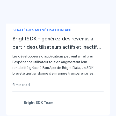
STRATÉGIES MONÉTISATION APP
BrightSDK – générez des revenus à
partir des utilisateurs actifs et inactifs
de votre application
Les développeurs d’applications peuvent améliorer
l’expérience utilisateur tout en augmentant leur
rentabilité grâce à EarnApp de Bright Data, un SDK
breveté qui transforme de manière transparente les
applications logicielles en sources de revenus passifs.
6 min read
Bright SDK Team