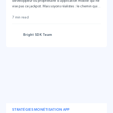
développeur ou propriétaire d’application mobile qui ne
vise pas ce jackpot. Mais soyons réalistes : le chemin qui
mène de la conception au développement, puis au
succès, n’est pas une promenade de santé, surtout
7 min read
lorsque vous plongez dans le monde complexe de la
monétisation des applications.
Bright SDK Team
STRATÉGIES MONÉTISATION APP