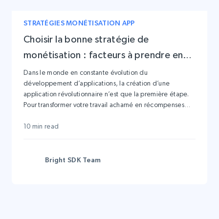
STRATÉGIES MONÉTISATION APP
Choisir la bonne stratégie de
monétisation : facteurs à prendre en
compte pour votre application
Dans le monde en constante évolution du
développement d’applications, la création d’une
application révolutionnaire n’est que la première étape.
Pour transformer votre travail acharné en récompenses
financières, une stratégie de monétisation bien pensée
devient impérative.
10 min read
Bright SDK Team