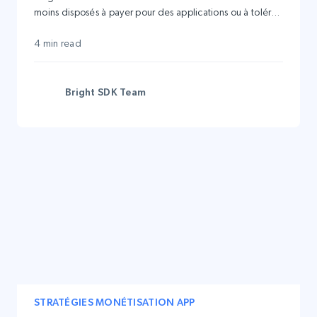
moins disposés à payer pour des applications ou à tolérer
des publicités intrusives, les développeurs doivent
trouver des moyens créatifs de générer des revenus sans
4 min read
compromettre l’expérience utilisateur.
Bright SDK Team
STRATÉGIES MONÉTISATION APP