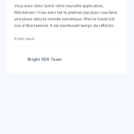
votre réussite
Vous avez donc lancé votre nouvelle application,
félicitations ! Vous avez fait le premier pas pour vous faire
une place dans le monde numérique. Mais le travail est
loin d’être terminé. Il est maintenant temps de réfléchir à
la manière de rentabiliser votre application.
8 min read
Bright SDK Team