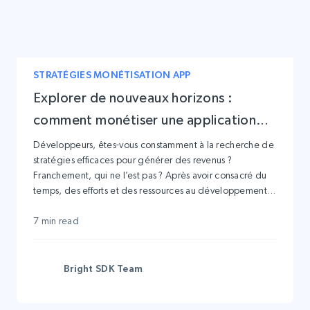
STRATÉGIES MONÉTISATION APP
Explorer de nouveaux horizons :
comment monétiser une application
sans publicité
Développeurs, êtes-vous constamment à la recherche de
stratégies efficaces pour générer des revenus ?
Franchement, qui ne l’est pas ? Après avoir consacré du
temps, des efforts et des ressources au développement
d’une application à succès, l’étape suivante consiste
naturellement à rechercher des sources de revenus.
7 min read
Bright SDK Team