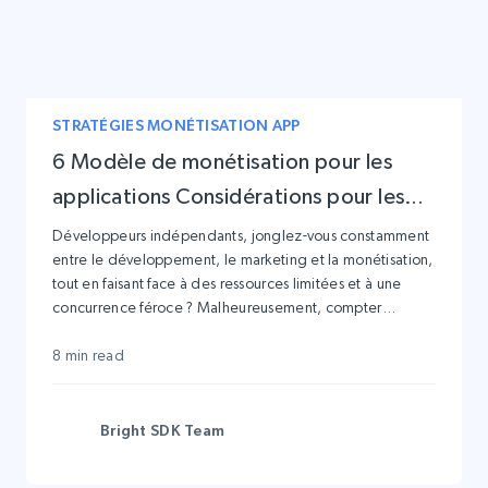
STRATÉGIES MONÉTISATION APP
6 Modèle de monétisation pour les
applications Considérations pour les
développeurs indépendants
Développeurs indépendants, jonglez-vous constamment
entre le développement, le marketing et la monétisation,
tout en faisant face à des ressources limitées et à une
concurrence féroce ? Malheureusement, compter
uniquement sur la créativité ne suffit souvent pas pour se
démarquer et connaître un succès durable sur le marché
8 min read
saturé des applications.
Bright SDK Team