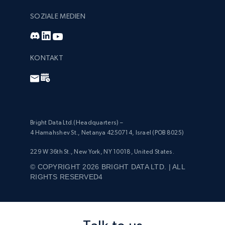
SOZIALE MEDIEN
KONTAKT
Bright Data Ltd.(Headquarters) –
4 Hamahshev St., Netanya 4250714, Israel (POB 8025)
229 W 36th St., New York, NY 10018, United States.
© COPYRIGHT 2026 BRIGHT DATA LTD. | ALL
RIGHTS RESERVED4