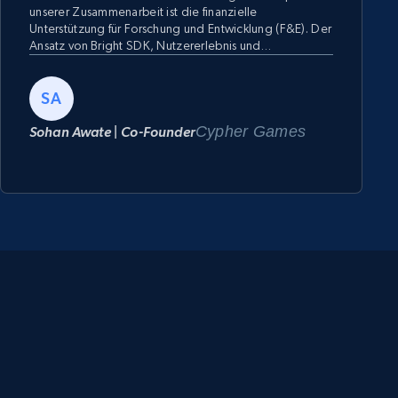
unserer Zusammenarbeit ist die finanzielle
Unterstützung für Forschung und Entwicklung (F&E). Der
Ansatz von Bright SDK, Nutzererlebnis und
Umsatzgenerierung auszubalancieren, ist
bemerkenswert. Das Team von Bright SDK ist
reaktionsschnell, kooperativ und zukunftsorientiert und
SA
passt nahtlos zu unseren Unternehmenswerten."
Cypher Games
Sohan Awate | Co-Founder