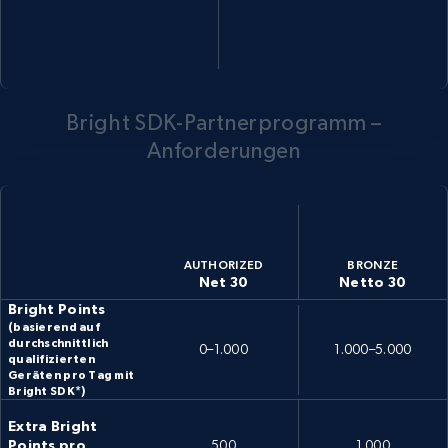
Bright SDK-Partnerprogramm –
Anforderungen
AUTHORIZED
BRONZE
Net 30
Netto 30
Bright Points
(basierend auf
durchschnittlich
0–1.000
1.000–5.000
qualifizierten
Geräten pro Tag mit
Bright SDK*)
Extra Bright
Points pro
500
1.000