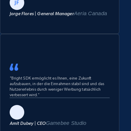
Akquise und innovative App-Entwicklung beschleunigen
JF
– unterstützt durch eine schnelle und einfache
Implementierung."
Aeria Canada
Jorge Flores | General Manager
"Bright SDK ermöglicht es Ihnen, eine Zukunft
aufzubauen, in der die Einnahmen stabil sind und das
Nutzererlebnis durch weniger Werbung tatsächlich
verbessert wird.“
Gamebee Studio
Amit Dubey | CEO