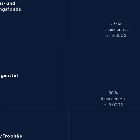
s- und
ungsfonds
50 %
finanziert bis
zu 5.000 $
ngmittel
50 %
finanziert bis
zu 5.000 $
n/Trophäe