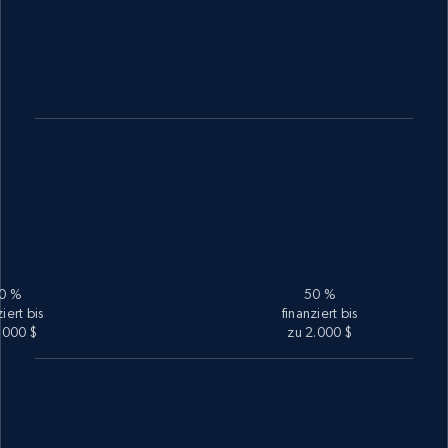
0 %
50 %
ziert bis
finanziert bis
.000 $
zu 2.000 $