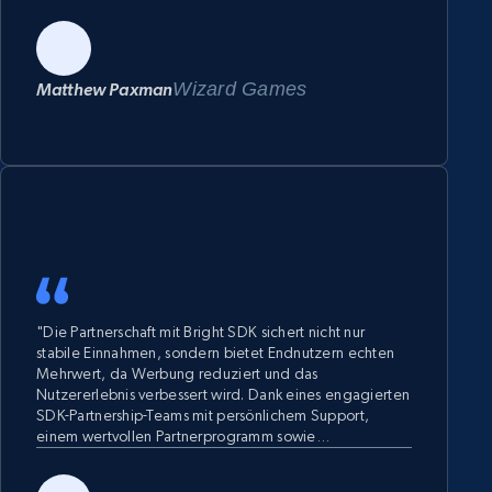
Wizard Games
Matthew Paxman
"Die Partnerschaft mit Bright SDK sichert nicht nur
stabile Einnahmen, sondern bietet Endnutzern echten
Mehrwert, da Werbung reduziert und das
Nutzererlebnis verbessert wird. Dank eines engagierten
SDK-Partnership-Teams mit persönlichem Support,
einem wertvollen Partnerprogramm sowie
umfangreichen Marketing- und F&E-Mitteln können
Unternehmen ihr Wachstum durch gezielte User-