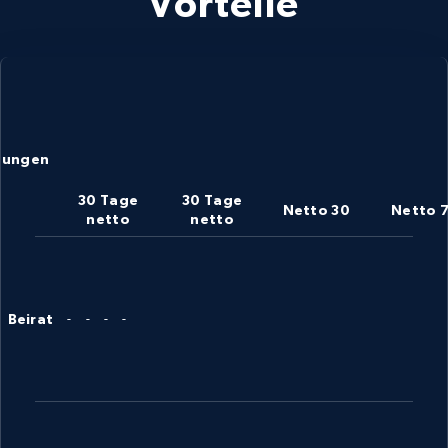
Vorteile
gungen
30 Tage
30 Tage
Netto 30
Netto 
netto
netto
Beirat
-
-
-
-