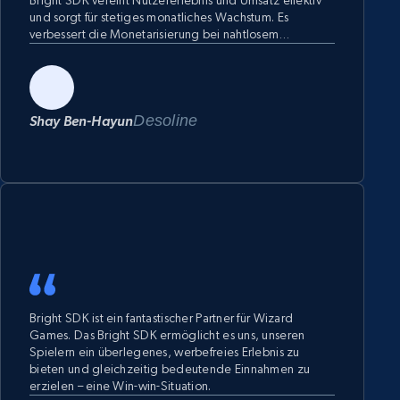
Bright SDK vereint Nutzererlebnis und Umsatz effektiv
und sorgt für stetiges monatliches Wachstum. Es
verbessert die Monetarisierung bei nahtlosem
Spielerlebnis. Wir empfehlen Bright SDK aufgrund der
finanziellen Unterstützung, der innovativen Technologie
und des nachgewiesenen Erfolgs bei der
Umsatzsteigerung bei gleichbleibender
Nutzerzufriedenheit.
Desoline
Shay Ben-Hayun
Bright SDK ist ein fantastischer Partner für Wizard
Games. Das Bright SDK ermöglicht es uns, unseren
Spielern ein überlegenes, werbefreies Erlebnis zu
bieten und gleichzeitig bedeutende Einnahmen zu
erzielen – eine Win-win-Situation.